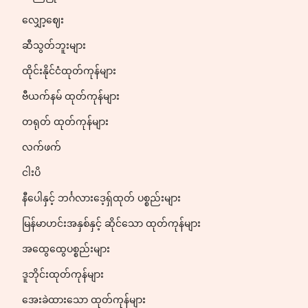
လျှော့ဈေး
ဆီသွတ်ဘူးများ
ထိုင်းနိုင်ငံထုတ်ကုန်များ
ဗီယက်နမ် ထုတ်ကုန်များ
တရုတ် ထုတ်ကုန်များ
လက်ဖက်
ငါးပိ
နီပေါနှင့် ဘင်္ဂလားဒေ့ရှ်ထုတ် ပစ္စည်းများ
မြန်မာဟင်းအနှစ်နှင့် ဆိုင်သော ထုတ်ကုန်များ
အထွေထွေပစ္စည်းများ
ဒူဘိုင်းထုတ်ကုန်များ
အေးခဲထားသော ထုတ်ကုန်များ