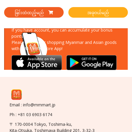
ခြင်းထဲထည့်မည်
အခုဝယ်မည်
Download Our App
If you have account, you can accumulate your bonus
points!
Please enjoy your shopping Myanmar and Asian goods
with MM-MART Store App!
Email : info@mmmart.jp
Ph : +81 03 6903 6174
〒 170-0004 Tokyo, Toshima-ku,
Kita-Otsuka, Toshimaya Building 201, 3-32-3