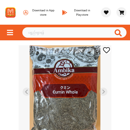
Download in App
Download in
store
Playstore