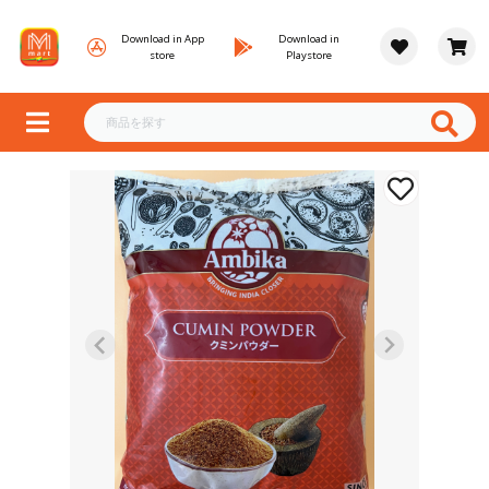
Download in App
Download in
store
Playstore