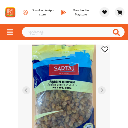
Download in App
Download in
store
Playstore