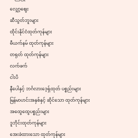
လျှော့ဈေး
ဆီသွတ်ဘူးများ
ထိုင်းနိုင်ငံထုတ်ကုန်များ
ဗီယက်နမ် ထုတ်ကုန်များ
တရုတ် ထုတ်ကုန်များ
လက်ဖက်
ငါးပိ
နီပေါနှင့် ဘင်္ဂလားဒေ့ရှ်ထုတ် ပစ္စည်းများ
မြန်မာဟင်းအနှစ်နှင့် ဆိုင်သော ထုတ်ကုန်များ
အထွေထွေပစ္စည်းများ
ဒူဘိုင်းထုတ်ကုန်များ
အေးခဲထားသော ထုတ်ကုန်များ