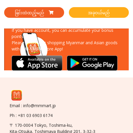
ခြင်းထဲထည့်မည်
အခုဝယ်မည်
Download Our App
If you have account, you can accumulate your bonus
points!
Please enjoy your shopping Myanmar and Asian goods
with MM-MART Store App!
Email : info@mmmart.jp
Ph : +81 03 6903 6174
〒 170-0004 Tokyo, Toshima-ku,
Kita-Otsuka, Toshimaya Building 201, 3-32-3