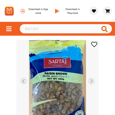
Download in App
Download in
store
Playstore