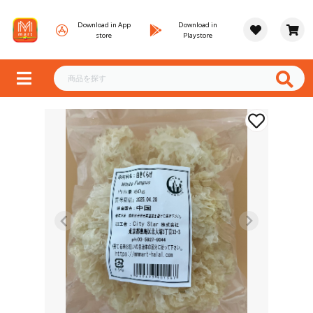
Download in App
Download in
store
Playstore