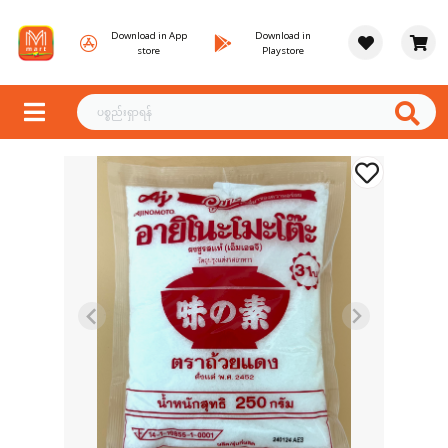
Download in App
Download in
store
Playstore