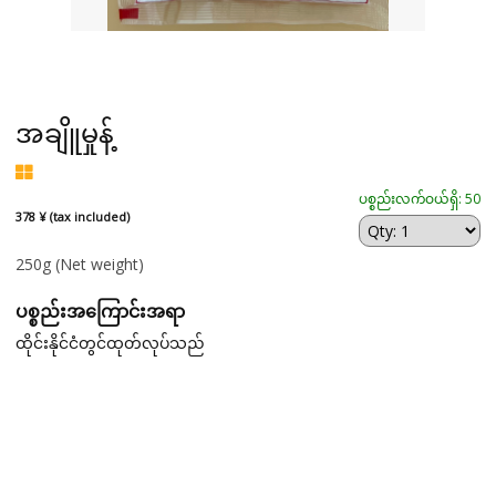
အချိူမှုန့်
ပစ္စည်းလက်ဝယ်ရှိ: 50
378 ¥ (tax included)
250g
(Net weight)
ပစ္စည်းအကြောင်းအရာ
ထိုင်းနိုင်ငံတွင်ထုတ်လုပ်သည်