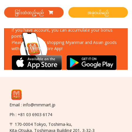
ခြင်းထဲထည့်မည်
အခုဝယ်မည်
Download Our App
If you have account, you can accumulate your bonus
points!
Please enjoy your shopping Myanmar and Asian goods
with MM-MART Store App!
Email : info@mmmart.jp
Ph : +81 03 6903 6174
〒 170-0004 Tokyo, Toshima-ku,
Kita-Otsuka, Toshimaya Building 201, 3-32-3