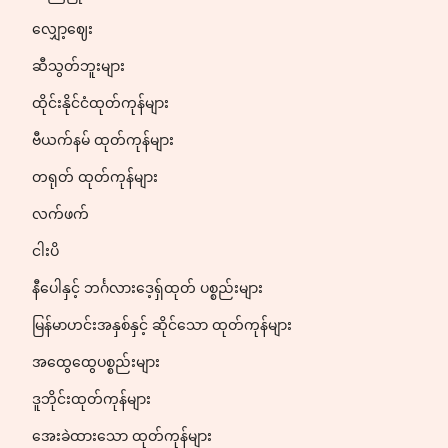
လျှော့ဈေး
ဆီသွတ်ဘူးများ
ထိုင်းနိုင်ငံထုတ်ကုန်များ
ဗီယက်နမ် ထုတ်ကုန်များ
တရုတ် ထုတ်ကုန်များ
လက်ဖက်
ငါးပိ
နီပေါနှင့် ဘင်္ဂလားဒေ့ရှ်ထုတ် ပစ္စည်းများ
မြန်မာဟင်းအနှစ်နှင့် ဆိုင်သော ထုတ်ကုန်များ
အထွေထွေပစ္စည်းများ
ဒူဘိုင်းထုတ်ကုန်များ
အေးခဲထားသော ထုတ်ကုန်များ