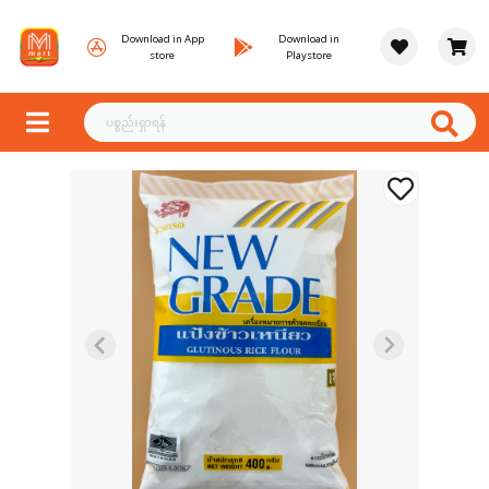
Download in App
Download in
store
Playstore