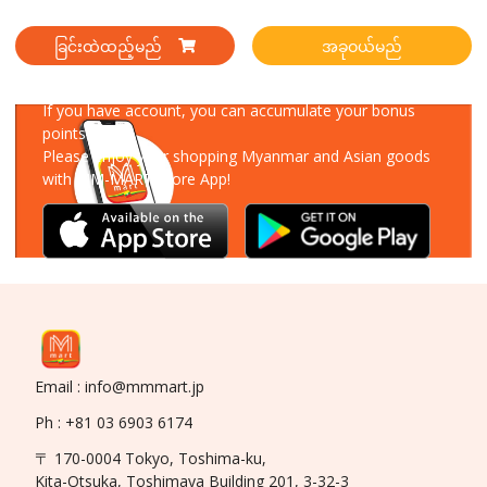
ခြင်းထဲထည့်မည်
အခုဝယ်မည်
Download Our App
If you have account, you can accumulate your bonus
points!
Please enjoy your shopping Myanmar and Asian goods
with MM-MART Store App!
Email : info@mmmart.jp
Ph : +81 03 6903 6174
〒 170-0004 Tokyo, Toshima-ku,
Kita-Otsuka, Toshimaya Building 201, 3-32-3