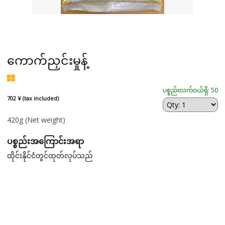
ကောက်ညှင်းမှုန့်
ပစ္စည်းလက်ဝယ်ရှိ: 50
702 ¥ (tax included)
420g
(Net weight)
ပစ္စည်းအကြောင်းအရာ
ထိုင်းနိုင်ငံတွင်ထုတ်လုပ်သည်