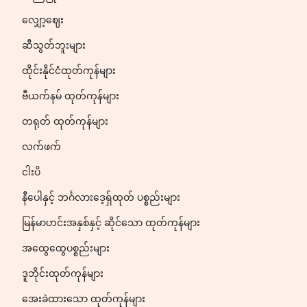
လျှော့ဈေး
ဆီသွတ်ဘူးများ
ထိုင်းနိုင်ငံထုတ်ကုန်များ
ဗီယက်နမ် ထုတ်ကုန်များ
တရုတ် ထုတ်ကုန်များ
လက်ဖက်
ငါးပိ
နီပေါနှင့် ဘင်္ဂလားဒေ့ရှ်ထုတ် ပစ္စည်းများ
မြန်မာဟင်းအနှစ်နှင့် ဆိုင်သော ထုတ်ကုန်များ
အထွေထွေပစ္စည်းများ
ဒူဘိုင်းထုတ်ကုန်များ
အေးခဲထားသော ထုတ်ကုန်များ