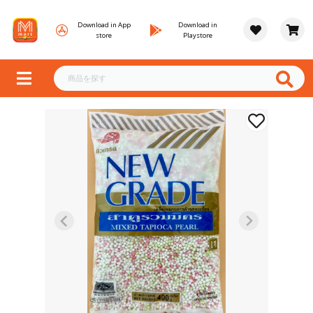
Download in App
Download in
store
Playstore