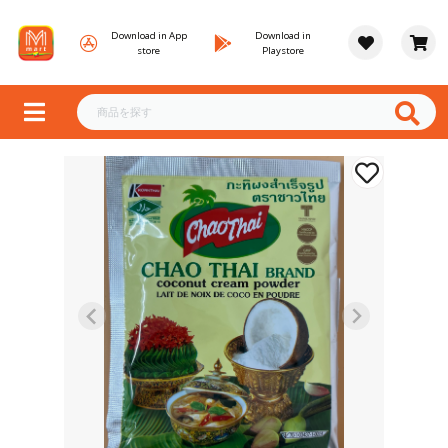
Download in App
Download in
store
Playstore