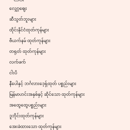
လျှော့ဈေး
ဆီသွတ်ဘူးများ
ထိုင်းနိုင်ငံထုတ်ကုန်များ
ဗီယက်နမ် ထုတ်ကုန်များ
တရုတ် ထုတ်ကုန်များ
လက်ဖက်
ငါးပိ
နီပေါနှင့် ဘင်္ဂလားဒေ့ရှ်ထုတ် ပစ္စည်းများ
မြန်မာဟင်းအနှစ်နှင့် ဆိုင်သော ထုတ်ကုန်များ
အထွေထွေပစ္စည်းများ
ဒူဘိုင်းထုတ်ကုန်များ
အေးခဲထားသော ထုတ်ကုန်များ