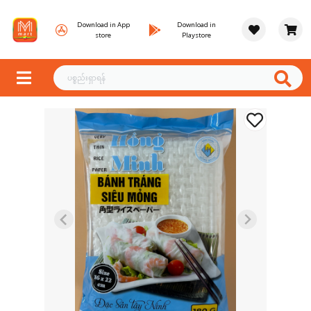
Download in App
Download in
store
Playstore