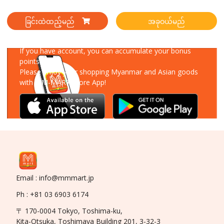
ခြင်းထဲထည့်မည်
အခုဝယ်မည်
Download Our App
If you have account, you can accumulate your bonus
points!
Please enjoy your shopping Myanmar and Asian goods
with MM-MART Store App!
Email : info@mmmart.jp
Ph : +81 03 6903 6174
〒 170-0004 Tokyo, Toshima-ku,
Kita-Otsuka, Toshimaya Building 201, 3-32-3