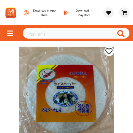
Download in App
Download in
store
Playstore