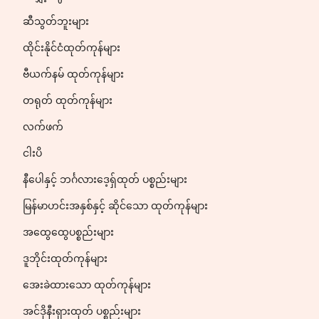
ဆီသွတ်ဘူးများ
ထိုင်းနိုင်ငံထုတ်ကုန်များ
ဗီယက်နမ် ထုတ်ကုန်များ
တရုတ် ထုတ်ကုန်များ
လက်ဖက်
ငါးပိ
နီပေါနှင့် ဘင်္ဂလားဒေ့ရှ်ထုတ် ပစ္စည်းများ
မြန်မာဟင်းအနှစ်နှင့် ဆိုင်သော ထုတ်ကုန်များ
အထွေထွေပစ္စည်းများ
ဒူဘိုင်းထုတ်ကုန်များ
အေးခဲထားသော ထုတ်ကုန်များ
အင်ဒိုနီးရှားထုတ် ပစ္စည်းများ