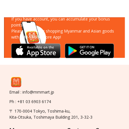
Download Our App
If you have account, you can accumulate your bonus
points!
Please enjoy your shopping Myanmar and Asian goods
with MM-MART Store App!
Email : info@mmmart.jp
Ph : +81 03 6903 6174
〒 170-0004 Tokyo, Toshima-ku,
Kita-Otsuka, Toshimaya Building 201, 3-32-3