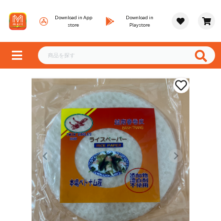
Download in App
Download in
store
Playstore