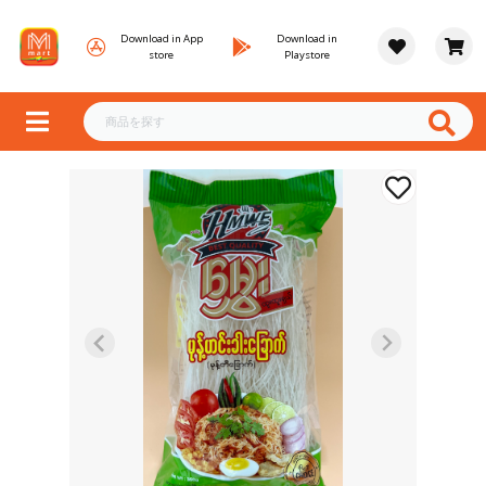
Download in App
Download in
store
Playstore