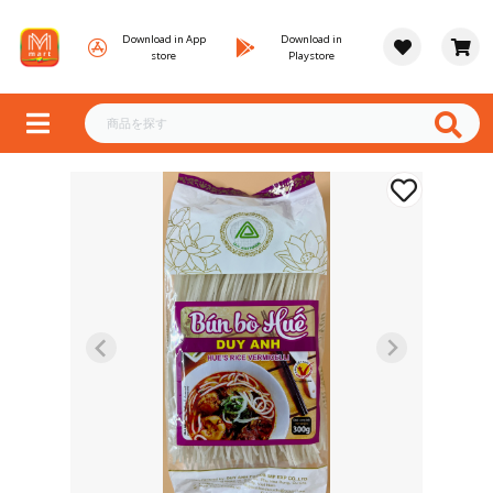
Download in App
Download in
store
Playstore