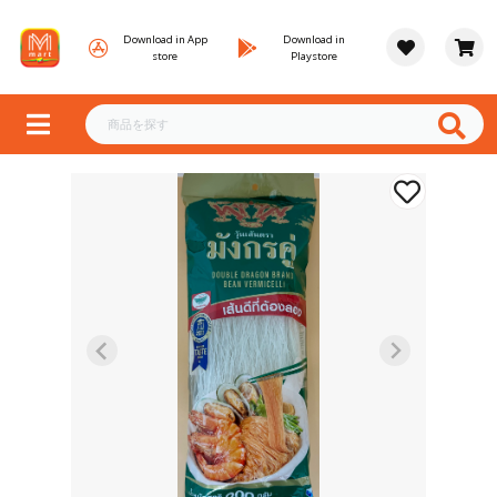
Download in App
Download in
store
Playstore