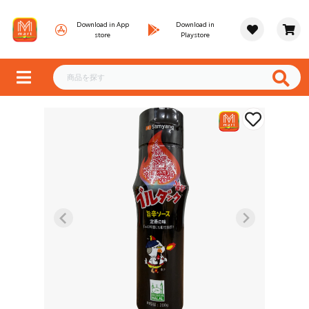
Download in App
Download in
store
Playstore