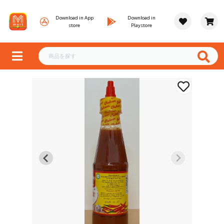
Download in App
Download in
store
Playstore