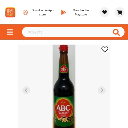
Download in App
Download in
store
Playstore