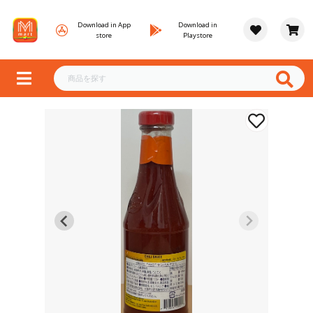
Download in App
Download in
store
Playstore