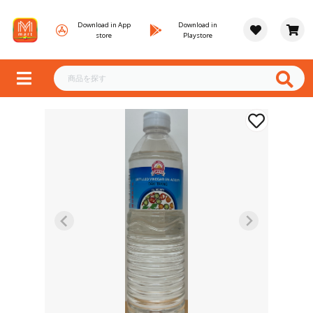
Download in App
Download in
store
Playstore