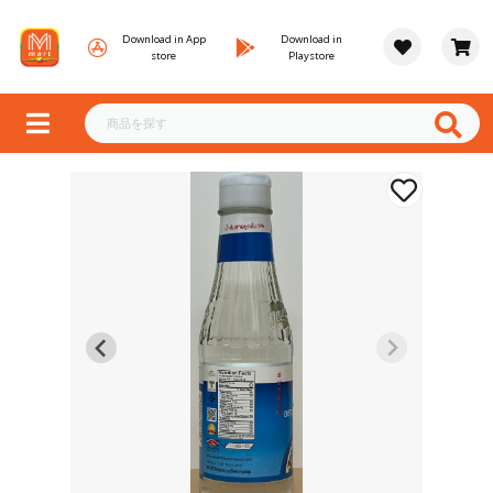
Download in App
Download in
store
Playstore