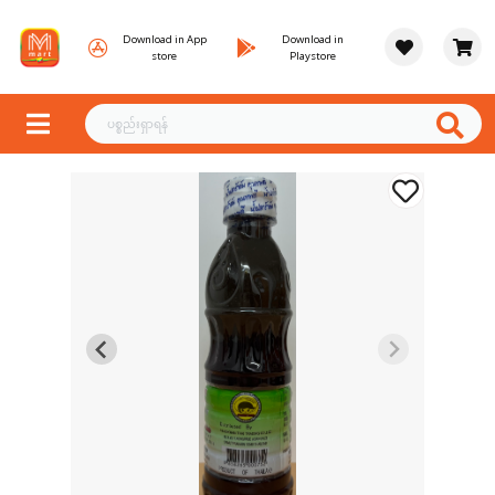
Download in App
Download in
store
Playstore