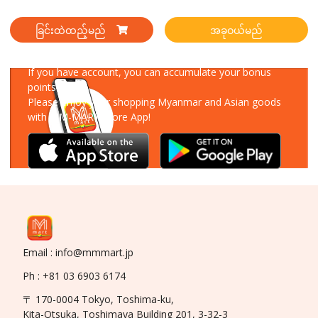
ခြင်းထဲထည့်မည်
အခုဝယ်မည်
Download Our App
If you have account, you can accumulate your bonus
points!
Please enjoy your shopping Myanmar and Asian goods
with MM-MART Store App!
Email : info@mmmart.jp
Ph : +81 03 6903 6174
〒 170-0004 Tokyo, Toshima-ku,
Kita-Otsuka, Toshimaya Building 201, 3-32-3