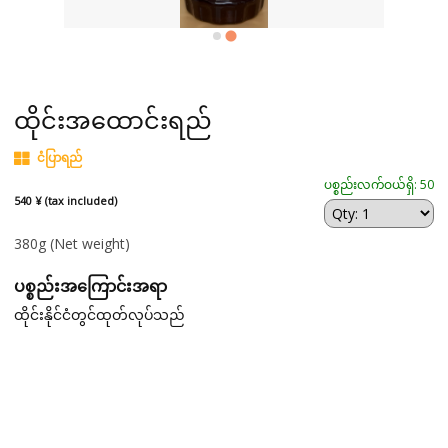
ထိုင်းအထောင်းရည်
ငံပြာရည်
ပစ္စည်းလက်ဝယ်ရှိ: 50
540 ¥ (tax included)
380g
(Net weight)
ပစ္စည်းအကြောင်းအရာ
ထိုင်းနိုင်ငံတွင်ထုတ်လုပ်သည်