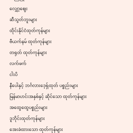
လျှော့ဈေး
ဆီသွတ်ဘူးများ
ထိုင်းနိုင်ငံထုတ်ကုန်များ
ဗီယက်နမ် ထုတ်ကုန်များ
တရုတ် ထုတ်ကုန်များ
လက်ဖက်
ငါးပိ
နီပေါနှင့် ဘင်္ဂလားဒေ့ရှ်ထုတ် ပစ္စည်းများ
မြန်မာဟင်းအနှစ်နှင့် ဆိုင်သော ထုတ်ကုန်များ
အထွေထွေပစ္စည်းများ
ဒူဘိုင်းထုတ်ကုန်များ
အေးခဲထားသော ထုတ်ကုန်များ