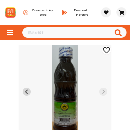
Download in App
Download in
store
Playstore