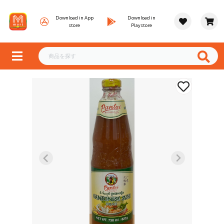
Download in App
Download in
store
Playstore