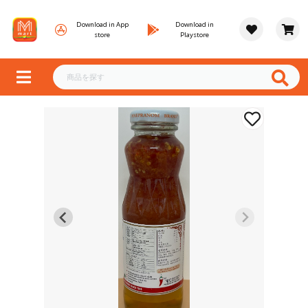
Download in App
Download in
store
Playstore