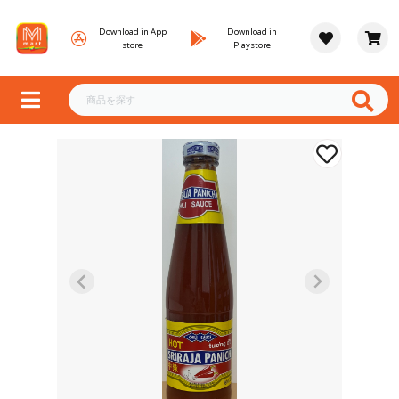
Download in App
Download in
store
Playstore