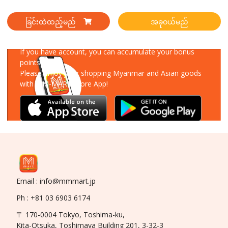
ခြင်းထဲထည့်မည်
အခုဝယ်မည်
Download Our App
If you have account, you can accumulate your bonus
points!
Please enjoy your shopping Myanmar and Asian goods
with MM-MART Store App!
Email : info@mmmart.jp
Ph : +81 03 6903 6174
〒 170-0004 Tokyo, Toshima-ku,
Kita-Otsuka, Toshimaya Building 201, 3-32-3