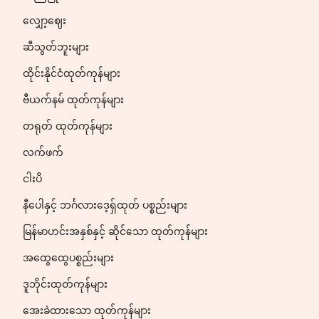
လျှော့ဈေး
ဆီသွတ်ဘူးများ
ထိုင်းနိုင်ငံထုတ်ကုန်များ
ဗီယက်နမ် ထုတ်ကုန်များ
တရုတ် ထုတ်ကုန်များ
လက်ဖက်
ငါးပိ
နီပေါနှင့် ဘင်္ဂလားဒေ့ရှ်ထုတ် ပစ္စည်းများ
မြန်မာဟင်းအနှစ်နှင့် ဆိုင်သော ထုတ်ကုန်များ
အထွေထွေပစ္စည်းများ
ဒူဘိုင်းထုတ်ကုန်များ
အေးခဲထားသော ထုတ်ကုန်များ