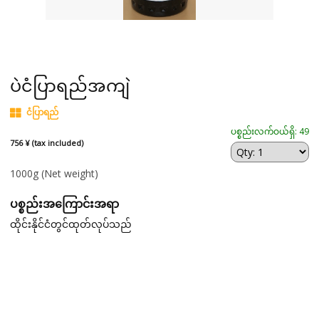
ပဲငံပြာရည်အကျဲ
ငံပြာရည်
ပစ္စည်းလက်ဝယ်ရှိ: 49
756 ¥ (tax included)
1000g
(Net weight)
ပစ္စည်းအကြောင်းအရာ
ထိုင်းနိုင်ငံတွင်ထုတ်လုပ်သည်