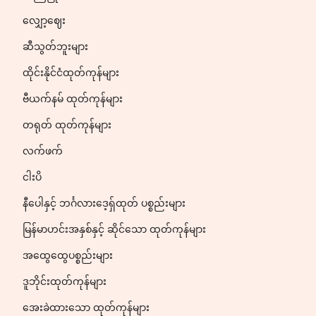
လျှော့ဈေး
ဆီသွတ်ဘူးများ
ထိုင်းနိုင်ငံထုတ်ကုန်များ
ဗီယက်နမ် ထုတ်ကုန်များ
တရုတ် ထုတ်ကုန်များ
လက်ဖက်
ငါးပိ
နီပေါနှင့် ဘင်္ဂလားဒေ့ရှ်ထုတ် ပစ္စည်းများ
မြန်မာဟင်းအနှစ်နှင့် ဆိုင်သော ထုတ်ကုန်များ
အထွေထွေပစ္စည်းများ
ဒူဘိုင်းထုတ်ကုန်များ
အေးခဲထားသော ထုတ်ကုန်များ