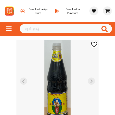
Download in App
Download in
store
Playstore