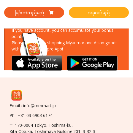
ခြင်းထဲထည့်မည်
အခုဝယ်မည်
Download Our App
If you have account, you can accumulate your bonus
points!
Please enjoy your shopping Myanmar and Asian goods
with MM-MART Store App!
Email : info@mmmart.jp
Ph : +81 03 6903 6174
〒 170-0004 Tokyo, Toshima-ku,
Kita-Otsuka, Toshimaya Building 201, 3-32-3