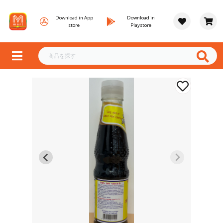
Download in App
Download in
store
Playstore