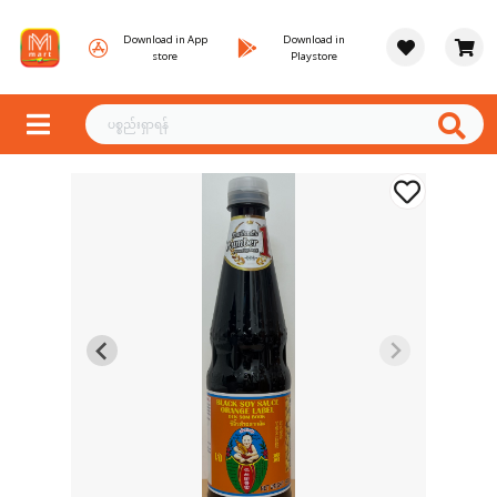
Download in App
Download in
store
Playstore