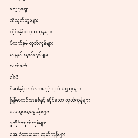
လျှော့ဈေး
ဆီသွတ်ဘူးများ
ထိုင်းနိုင်ငံထုတ်ကုန်များ
ဗီယက်နမ် ထုတ်ကုန်များ
တရုတ် ထုတ်ကုန်များ
လက်ဖက်
ငါးပိ
နီပေါနှင့် ဘင်္ဂလားဒေ့ရှ်ထုတ် ပစ္စည်းများ
မြန်မာဟင်းအနှစ်နှင့် ဆိုင်သော ထုတ်ကုန်များ
အထွေထွေပစ္စည်းများ
ဒူဘိုင်းထုတ်ကုန်များ
အေးခဲထားသော ထုတ်ကုန်များ