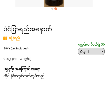
ပဲငံပြာရည်အနောက်
ငံပြာရည်
ပစ္စည်းလက်ဝယ်ရှိ: 50
540 ¥ (tax included)
940g
(Net weight)
ပစ္စည်းအကြောင်းအရာ
ထိုင်းနိုင်ငံတွင်ထုတ်လုပ်သည်