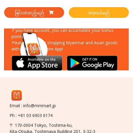
ခြင်းထဲထည့်မည်
အခုဝယ်မည်
Download Our App
If you have account, you can accumulate your bonus
points!
Please enjoy your shopping Myanmar and Asian goods
with MM-MART Store App!
Email : info@mmmart.jp
Ph : +81 03 6903 6174
〒 170-0004 Tokyo, Toshima-ku,
Kita-Otsuka, Toshimaya Building 201, 3-32-3