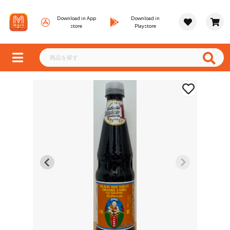
Download in App
Download in
store
Playstore