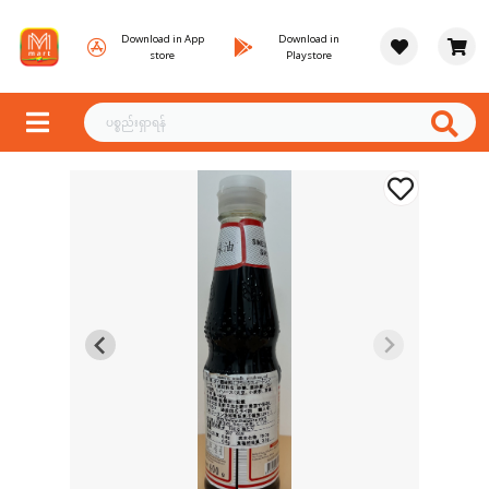
Download in App
Download in
store
Playstore