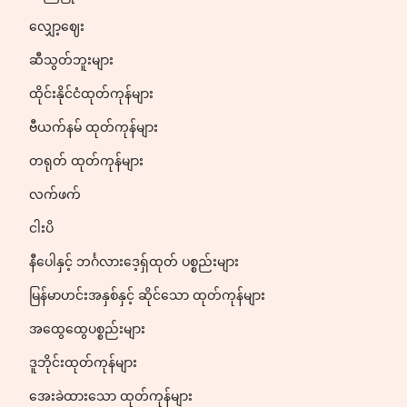
လျှော့ဈေး
ဆီသွတ်ဘူးများ
ထိုင်းနိုင်ငံထုတ်ကုန်များ
ဗီယက်နမ် ထုတ်ကုန်များ
တရုတ် ထုတ်ကုန်များ
လက်ဖက်
ငါးပိ
နီပေါနှင့် ဘင်္ဂလားဒေ့ရှ်ထုတ် ပစ္စည်းများ
မြန်မာဟင်းအနှစ်နှင့် ဆိုင်သော ထုတ်ကုန်များ
အထွေထွေပစ္စည်းများ
ဒူဘိုင်းထုတ်ကုန်များ
အေးခဲထားသော ထုတ်ကုန်များ