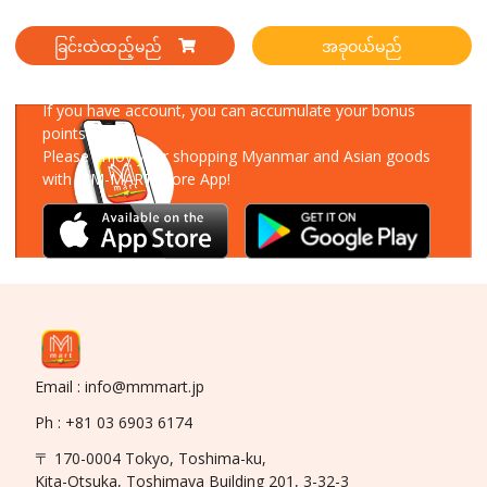
ခြင်းထဲထည့်မည်
အခုဝယ်မည်
Download Our App
If you have account, you can accumulate your bonus
points!
Please enjoy your shopping Myanmar and Asian goods
with MM-MART Store App!
Email : info@mmmart.jp
Ph : +81 03 6903 6174
〒 170-0004 Tokyo, Toshima-ku,
Kita-Otsuka, Toshimaya Building 201, 3-32-3