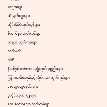
လျှော့ဈေး
ဆီသွတ်ဘူးများ
ထိုင်းနိုင်ငံထုတ်ကုန်များ
ဗီယက်နမ် ထုတ်ကုန်များ
တရုတ် ထုတ်ကုန်များ
လက်ဖက်
ငါးပိ
နီပေါနှင့် ဘင်္ဂလားဒေ့ရှ်ထုတ် ပစ္စည်းများ
မြန်မာဟင်းအနှစ်နှင့် ဆိုင်သော ထုတ်ကုန်များ
အထွေထွေပစ္စည်းများ
ဒူဘိုင်းထုတ်ကုန်များ
အေးခဲထားသော ထုတ်ကုန်များ