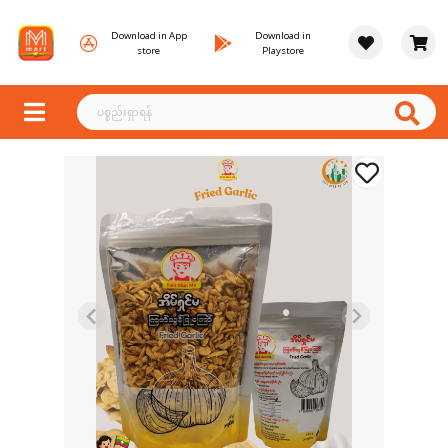
Download in App
Download in
store
Playstore