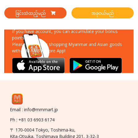
ခြင်းထဲထည့်မည်
အခုဝယ်မည်
Download Our App
If you have account, you can accumulate your bonus
points!
Please enjoy your shopping Myanmar and Asian goods
with MM-MART Store App!
Email : info@mmmart.jp
Ph : +81 03 6903 6174
〒 170-0004 Tokyo, Toshima-ku,
Kita-Otsuka, Toshimaya Building 201, 3-32-3