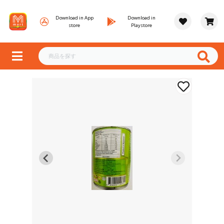
Download in App
Download in
store
Playstore