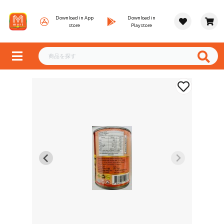
Download in App
Download in
store
Playstore