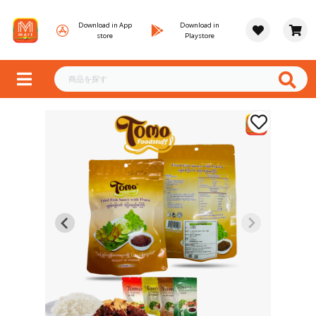
Download in App
Download in
store
Playstore