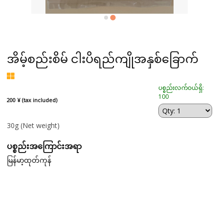
အိမ့်စည်းစိမ် ငါးပိရည်ကျိုအနှစ်ခြောက်
ပစ္စည်းလက်ဝယ်ရှိ:
100
200 ¥ (tax included)
30g
(Net weight)
ပစ္စည်းအကြောင်းအရာ
မြန်မာ့ထုတ်ကုန်