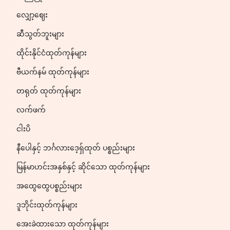
လျှော့ဈေး
ဆီသွတ်ဘူးများ
ထိုင်းနိုင်ငံထုတ်ကုန်များ
ဗီယက်နမ် ထုတ်ကုန်များ
တရုတ် ထုတ်ကုန်များ
လက်ဖက်
ငါးပိ
နီပေါနှင့် ဘင်္ဂလားဒေ့ရှ်ထုတ် ပစ္စည်းများ
မြန်မာဟင်းအနှစ်နှင့် ဆိုင်သော ထုတ်ကုန်များ
အထွေထွေပစ္စည်းများ
ဒူဘိုင်းထုတ်ကုန်များ
အေးခဲထားသော ထုတ်ကုန်များ