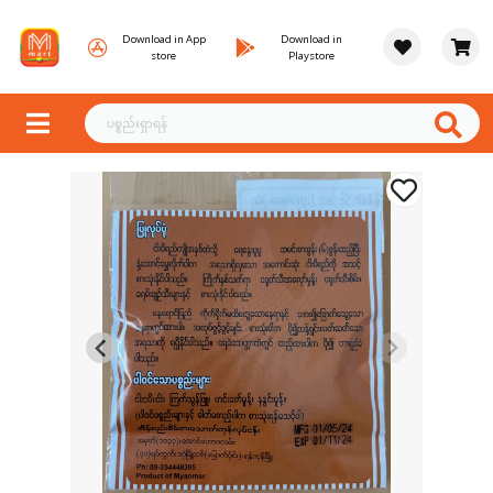
Download in App
Download in
store
Playstore