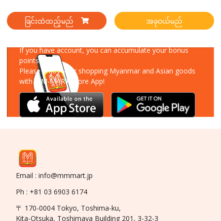
ခြင်းထဲထည့်မည်
အခုဝယ်မည်
Download Our App
If you have account, you can accumulate your bonus
points!
Please enjoy your shopping Myanmar and Asian goods
with MM-MART Store App!
Email : info@mmmart.jp
Ph : +81 03 6903 6174
〒 170-0004 Tokyo, Toshima-ku,
Kita-Otsuka, Toshimaya Building 201, 3-32-3