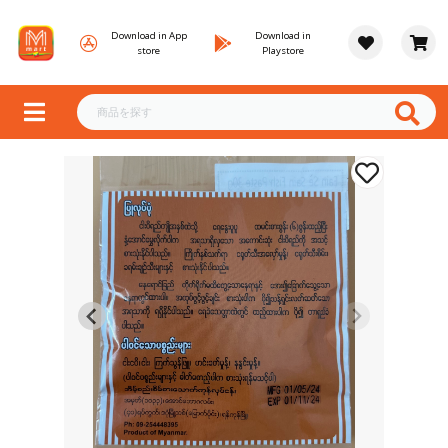
Download in App
Download in
store
Playstore