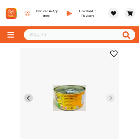
Download in App
Download in
store
Playstore