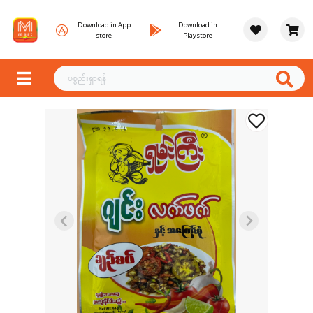
Download in App
Download in
store
Playstore