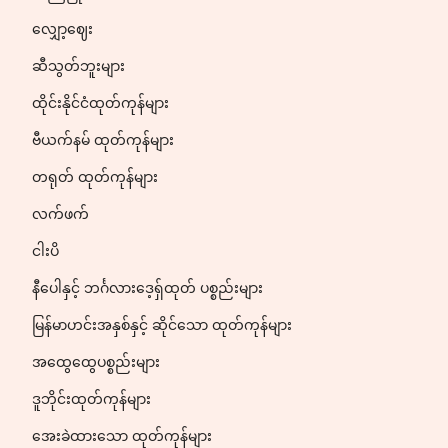
လျှော့ဈေး
ဆီသွတ်ဘူးများ
ထိုင်းနိုင်ငံထုတ်ကုန်များ
ဗီယက်နမ် ထုတ်ကုန်များ
တရုတ် ထုတ်ကုန်များ
လက်ဖက်
ငါးပိ
နီပေါနှင့် ဘင်္ဂလားဒေ့ရှ်ထုတ် ပစ္စည်းများ
မြန်မာဟင်းအနှစ်နှင့် ဆိုင်သော ထုတ်ကုန်များ
အထွေထွေပစ္စည်းများ
ဒူဘိုင်းထုတ်ကုန်များ
အေးခဲထားသော ထုတ်ကုန်များ