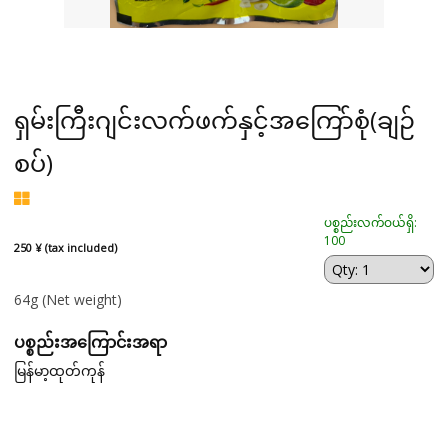
ရှမ်းကြီးဂျင်းလက်ဖက်နှင့်အကြော်စုံ(ချဉ်
စပ်)
ပစ္စည်းလက်ဝယ်ရှိ:
100
250 ¥ (tax included)
64g
(Net weight)
ပစ္စည်းအကြောင်းအရာ
မြန်မာ့ထုတ်ကုန်