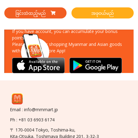
ခြင်းထဲထည့်မည်
အခုဝယ်မည်
Download Our App
If you have account, you can accumulate your bonus
points!
Please enjoy your shopping Myanmar and Asian goods
with MM-MART Store App!
Email : info@mmmart.jp
Ph : +81 03 6903 6174
〒 170-0004 Tokyo, Toshima-ku,
Kita-Otsuka, Toshimaya Building 201, 3-32-3