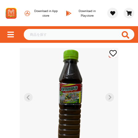
Download in App
Download in
store
Playstore