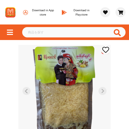
Download in App
Download in
store
Playstore