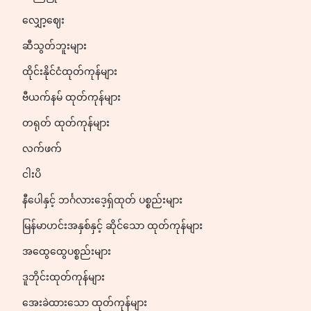
လျှော့ဈေး
ဆီသွတ်ဘူးများ
ထိုင်းနိုင်ငံထုတ်ကုန်များ
ဗီယက်နမ် ထုတ်ကုန်များ
တရုတ် ထုတ်ကုန်များ
လက်ဖက်
ငါးပိ
နီပေါနှင့် ဘင်္ဂလားဒေ့ရှ်ထုတ် ပစ္စည်းများ
မြန်မာဟင်းအနှစ်နှင့် ဆိုင်သော ထုတ်ကုန်များ
အထွေထွေပစ္စည်းများ
ဒူဘိုင်းထုတ်ကုန်များ
အေးခဲထားသော ထုတ်ကုန်များ