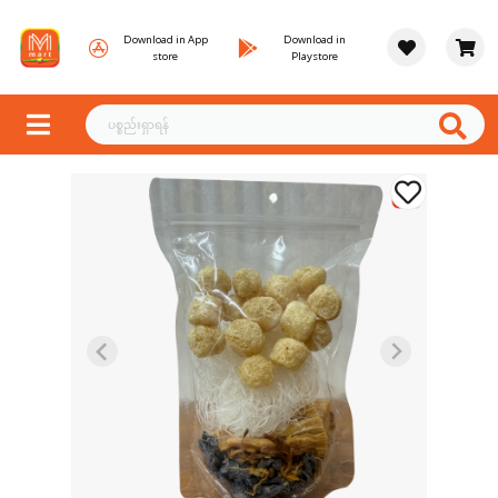
Download in App
Download in
store
Playstore