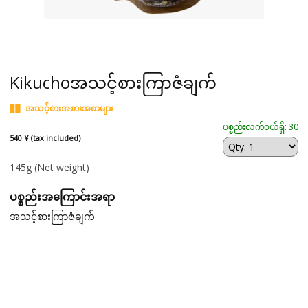
Kikuchoအသင့်စားကြာဇံချက်
အသင့်စားအစားအစာများ
ပစ္စည်းလက်ဝယ်ရှိ: 30
540 ¥ (tax included)
145g
(Net weight)
ပစ္စည်းအကြောင်းအရာ
အသင့်စားကြာဇံချက်