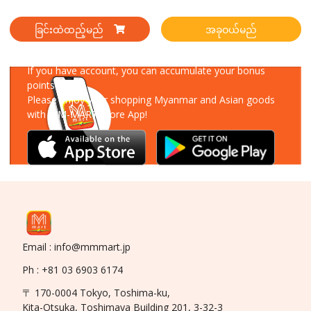
ခြင်းထဲထည့်မည်
အခုဝယ်မည်
Download Our App
If you have account, you can accumulate your bonus
points!
Please enjoy your shopping Myanmar and Asian goods
with MM-MART Store App!
Email : info@mmmart.jp
Ph : +81 03 6903 6174
〒 170-0004 Tokyo, Toshima-ku,
Kita-Otsuka, Toshimaya Building 201, 3-32-3