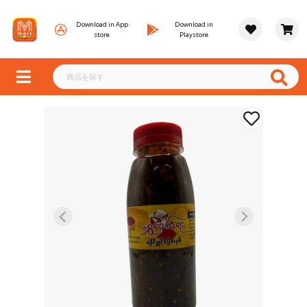
Download in App
Download in
store
Playstore