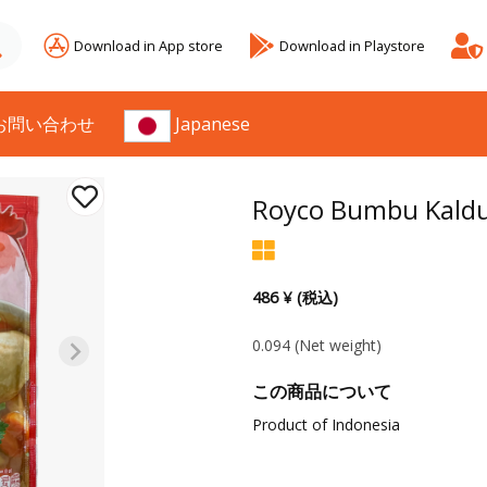
Download in App store
Download in Playstore
お問い合わせ
Japanese
Royco Bumbu Kald
486 ¥ (税込)
0.094
(Net weight)
この商品について
Product of Indonesia