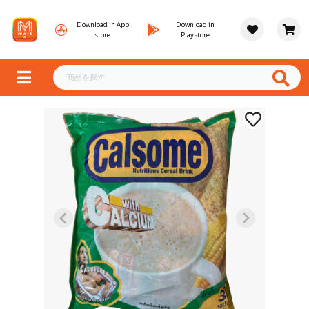
Download in App
Download in
store
Playstore