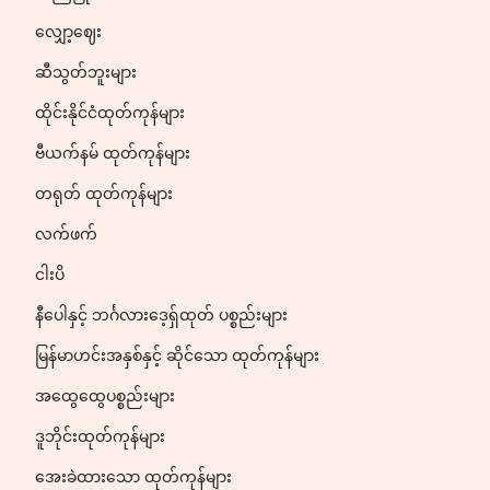
လျှော့ဈေး
ဆီသွတ်ဘူးများ
ထိုင်းနိုင်ငံထုတ်ကုန်များ
ဗီယက်နမ် ထုတ်ကုန်များ
တရုတ် ထုတ်ကုန်များ
လက်ဖက်
ငါးပိ
နီပေါနှင့် ဘင်္ဂလားဒေ့ရှ်ထုတ် ပစ္စည်းများ
မြန်မာဟင်းအနှစ်နှင့် ဆိုင်သော ထုတ်ကုန်များ
အထွေထွေပစ္စည်းများ
ဒူဘိုင်းထုတ်ကုန်များ
အေးခဲထားသော ထုတ်ကုန်များ