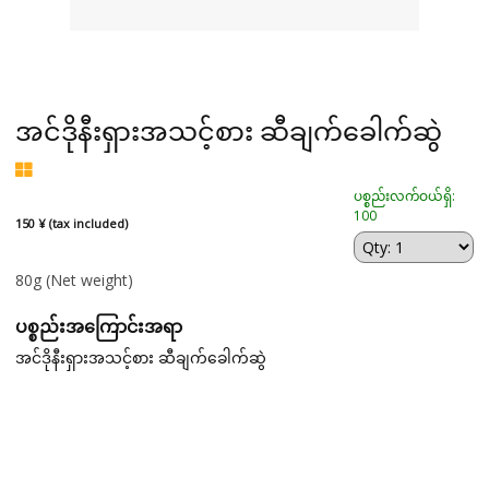
အင်ဒိုနီးရှားအသင့်စား ဆီချက်ခေါက်ဆွဲ
ပစ္စည်းလက်ဝယ်ရှိ:
100
150 ¥ (tax included)
80g
(Net weight)
ပစ္စည်းအကြောင်းအရာ
အင်ဒိုနီးရှားအသင့်စား ဆီချက်ခေါက်ဆွဲ