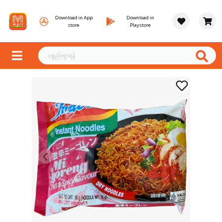
Download in App
Download in
store
Playstore