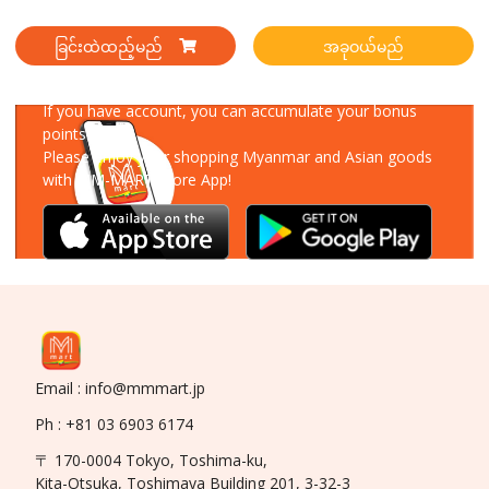
ခြင်းထဲထည့်မည်
အခုဝယ်မည်
Download Our App
If you have account, you can accumulate your bonus
points!
Please enjoy your shopping Myanmar and Asian goods
with MM-MART Store App!
Email : info@mmmart.jp
Ph : +81 03 6903 6174
〒 170-0004 Tokyo, Toshima-ku,
Kita-Otsuka, Toshimaya Building 201, 3-32-3