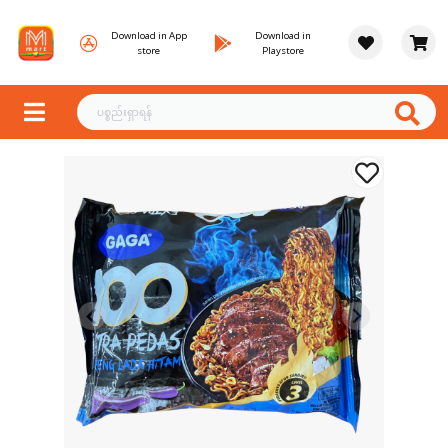
Download in App
Download in
store
Playstore