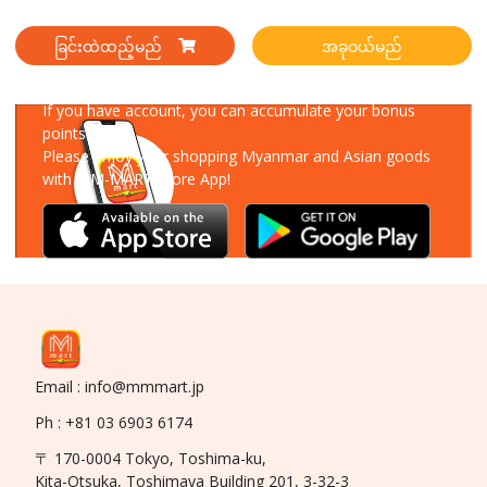
ခြင်းထဲထည့်မည်
အခုဝယ်မည်
Download Our App
If you have account, you can accumulate your bonus
points!
Please enjoy your shopping Myanmar and Asian goods
with MM-MART Store App!
Email : info@mmmart.jp
Ph : +81 03 6903 6174
〒 170-0004 Tokyo, Toshima-ku,
Kita-Otsuka, Toshimaya Building 201, 3-32-3