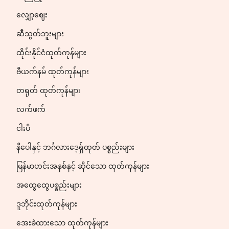
လျှော့ဈေး
ဆီသွတ်ဘူးများ
ထိုင်းနိုင်ငံထုတ်ကုန်များ
ဗီယက်နမ် ထုတ်ကုန်များ
တရုတ် ထုတ်ကုန်များ
လက်ဖက်
ငါးပိ
နီပေါနှင့် ဘင်္ဂလားဒေ့ရှ်ထုတ် ပစ္စည်းများ
မြန်မာဟင်းအနှစ်နှင့် ဆိုင်သော ထုတ်ကုန်များ
အထွေထွေပစ္စည်းများ
ဒူဘိုင်းထုတ်ကုန်များ
အေးခဲထားသော ထုတ်ကုန်များ