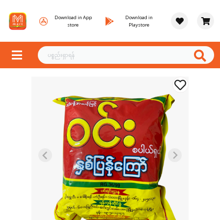
Download in App
Download in
store
Playstore