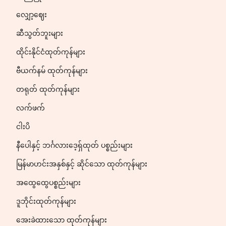
လျှော့ဈေး
ဆီသွတ်ဘူးများ
ထိုင်းနိုင်ငံထုတ်ကုန်များ
ဗီယက်နမ် ထုတ်ကုန်များ
တရုတ် ထုတ်ကုန်များ
လက်ဖက်
ငါးပိ
နီပေါနှင့် ဘင်္ဂလားဒေ့ရှ်ထုတ် ပစ္စည်းများ
မြန်မာဟင်းအနှစ်နှင့် ဆိုင်သော ထုတ်ကုန်များ
အထွေထွေပစ္စည်းများ
ဒူဘိုင်းထုတ်ကုန်များ
အေးခဲထားသော ထုတ်ကုန်များ