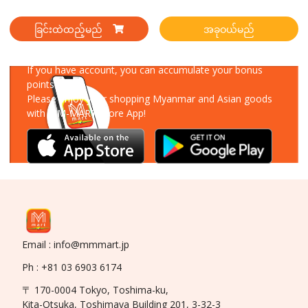
ခြင်းထဲထည့်မည်
အခုဝယ်မည်
Download Our App
If you have account, you can accumulate your bonus
points!
Please enjoy your shopping Myanmar and Asian goods
with MM-MART Store App!
Email : info@mmmart.jp
Ph : +81 03 6903 6174
〒 170-0004 Tokyo, Toshima-ku,
Kita-Otsuka, Toshimaya Building 201, 3-32-3