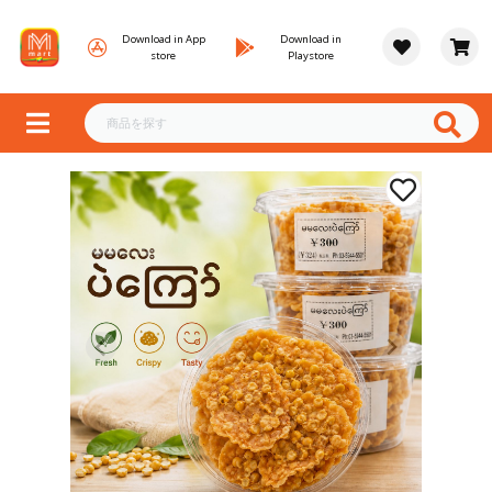
Download in App
Download in
store
Playstore